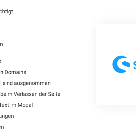
htigt
en
s
en Domains
al sind ausgenommen
 beim Verlassen der Seite
text im Modal
tungen
en