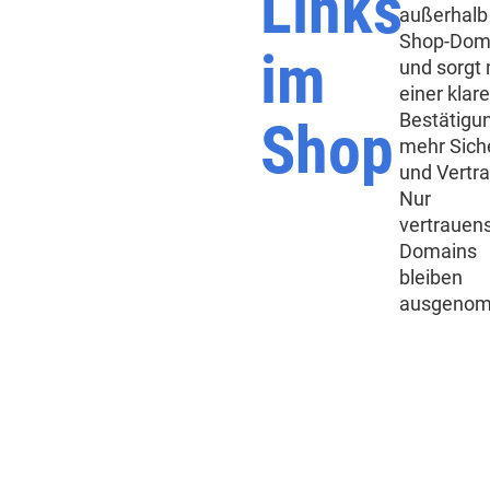
Links
außerhalb 
Shop-Dom
im
und sorgt 
einer klar
Bestätigun
Shop
mehr Sich
und Vertr
Nur
vertrauen
Domains
bleiben
ausgeno