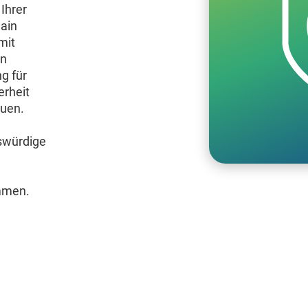
Ihrer
ain
mit
en
g für
erheit
auen.
swürdige
mmen.