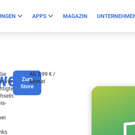
UNGEN
APPS
MAGAZIN
UNTERNEHME
weis
Sie
Ab 2,99 € /
Zum
en vor
Monat
Store
htigten
hseln:
is-
n
bei
nks