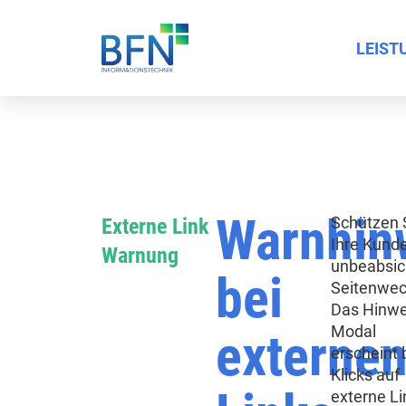
LEIST
Warnhin
Schützen 
Externe Link
Ihre Kund
Warnung
unbeabsic
bei
Seitenwec
Das Hinwe
Modal
externe
erscheint 
Klicks auf
externe Li