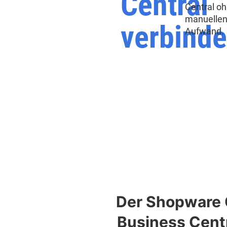
Central
Central o
manuelle
verbind
Aufwand.
Der Shopware 
Business Centr