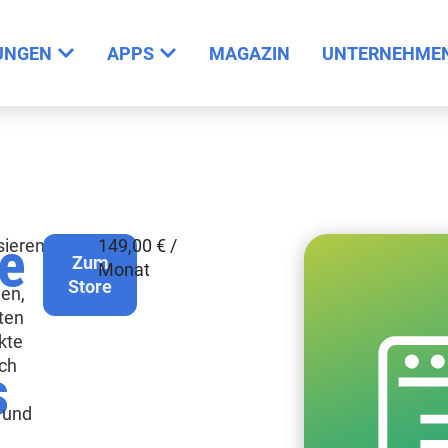
UNGEN
APPS
MAGAZIN
UNTERNEHME
e
sieren
149,00 € /
Zum
Monat
Store
en,
ten
kte
ch
s
 und