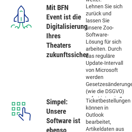
Lehnen Sie sich
Mit BFN
zurück und
Event ist die
lassen Sie
Digitalisierung
unsere Zoo-
Software-
Ihres
Lösung für sich
Theaters
arbeiten. Durch
zukunftssicher
das reguläre
Update-Intervall
von Microsoft
werden
Gesetzesänderung
(wie die DSGVO)
sofort integriert.
Ticketbestellungen
Simpel:
können in
Unsere
Outlook
Software ist
bearbeitet,
Artikeldaten aus
ebenso