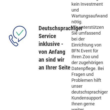
kein Investment
und
Wartungsaufwand
nötig.
Wir unterstützen
Deutschsprachiger
Sie umfassend
Service
bei der
inklusive -
Einrichtung von
BFN Event für
von Anfang
Ihren Zoo und
an sind wir
der zugehörigen
an Ihrer Seite
Datenpflege. Bei
Fragen und
Problemen hilft
unser
deutschsprachiger
Kundensupport
Ihnen gerne
weiter.