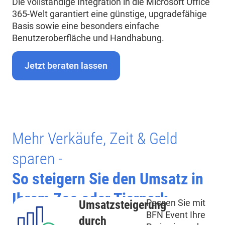
Die vollständige Integration in die Microsoft Office
365-Welt garantiert eine günstige, upgradefähige
Basis sowie eine besonders einfache
Benutzeroberfläche und Handhabung.
Jetzt beraten lassen
Mehr Verkäufe, Zeit & Geld
sparen -
So steigern Sie den Umsatz in
Ihrem Zoo oder Tierpark
Passen Sie mit
Umsatzsteigerung
BFN Event Ihre
durch