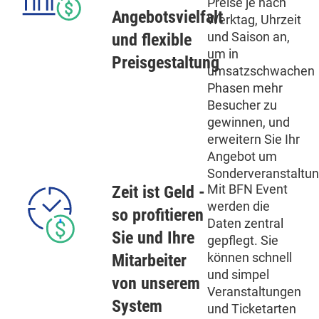
Preise je nach
Angebotsvielfalt
Werktag, Uhrzeit
und Saison an,
und flexible
um in
Preisgestaltung
umsatzschwachen
Phasen mehr
Besucher zu
gewinnen, und
erweitern Sie Ihr
Angebot um
Sonderveranstaltun
Mit BFN Event
Zeit ist Geld -
werden die
so profitieren
Daten zentral
Sie und Ihre
gepflegt. Sie
können schnell
Mitarbeiter
und simpel
von unserem
Veranstaltungen
System
und Ticketarten