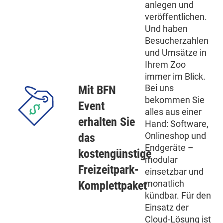
anlegen und
veröffentlichen.
Und haben
Besucherzahlen
und Umsätze in
Ihrem Zoo
immer im Blick.
Bei uns
Mit BFN
bekommen Sie
Event
alles aus einer
erhalten Sie
Hand: Software,
Onlineshop und
das
Endgeräte –
kostengünstige
modular
Freizeitpark-
einsetzbar und
monatlich
Komplettpaket
kündbar. Für den
Einsatz der
Cloud-Lösung ist